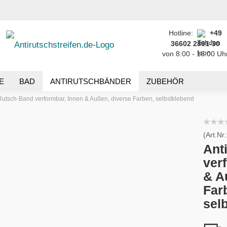
Hotline:
+49
Sprache auswählen
...
36602 2891-30
von 8:00 - 16:00 Uh
E-Mail
Lieferland
E
BAD
ANTIRUTSCHBÄNDER
ZUBEHÖR
Passwort
Rutsch-Band verformbar, Innen & Außen, diverse Farben, selbstklebend
(Art.Nr.
Ant
Konto erstellen
ver
Passwort vergessen
& A
Far
sel