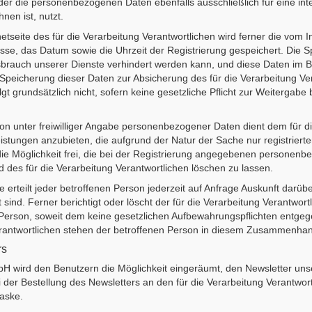
 der die personenbezogenen Daten ebenfalls ausschließlich für eine in
nen ist, nutzt.
etseite des für die Verarbeitung Verantwortlichen wird ferner die vom I
se, das Datum sowie die Uhrzeit der Registrierung gespeichert. Die Sp
sbrauch unserer Dienste verhindert werden kann, und diese Daten im B
e Speicherung dieser Daten zur Absicherung des für die Verarbeitung Ver
gt grundsätzlich nicht, sofern keine gesetzliche Pflicht zur Weitergabe
son unter freiwilliger Angabe personenbezogener Daten dient dem für d
eistungen anzubieten, die aufgrund der Natur der Sache nur registrie
die Möglichkeit frei, die bei der Registrierung angegebenen personen
 des für die Verarbeitung Verantwortlichen löschen zu lassen.
he erteilt jeder betroffenen Person jederzeit auf Anfrage Auskunft da
 sind. Ferner berichtigt oder löscht der für die Verarbeitung Verantw
Person, soweit dem keine gesetzlichen Aufbewahrungspflichten entgeg
Verantwortlichen stehen der betroffenen Person in diesem Zusammenha
rs
mbH wird den Benutzern die Möglichkeit eingeräumt, den Newsletter u
r Bestellung des Newsletters an den für die Verarbeitung Verantwortli
aske.