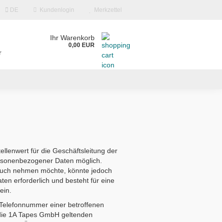
DE
Kundenlogin
Merkzettel
Ihr Warenkorb
0,00 EUR
r
lenwert für die Geschäftsleitung der
ersonenbezogener Daten möglich.
?
pruch nehmen möchte, könnte jedoch
en erforderlich und besteht für eine
ein.
 Telefonnummer einer betroffenen
r die 1A Tapes GmbH geltenden