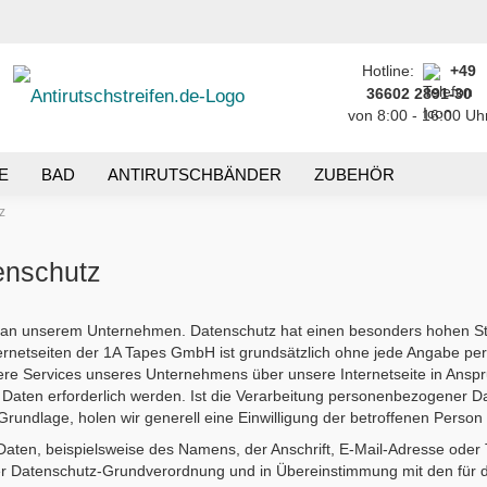
Hotline:
+49
Sprache auswählen
...
36602 2891-30
von 8:00 - 16:00 Uh
E-Mail
Lieferland
E
BAD
ANTIRUTSCHBÄNDER
ZUBEHÖR
Passwort
z
enschutz
e an unserem Unternehmen. Datenschutz hat einen besonders hohen Stel
Konto erstellen
rnetseiten der 1A Tapes GmbH ist grundsätzlich ohne jede Angabe p
Passwort vergessen
ere Services unseres Unternehmens über unsere Internetseite in Ans
aten erforderlich werden. Ist die Verarbeitung personenbezogener Dat
Grundlage, holen wir generell eine Einwilligung der betroffenen Person 
aten, beispielsweise des Namens, der Anschrift, E-Mail-Adresse oder
t der Datenschutz-Grundverordnung und in Übereinstimmung mit den fü