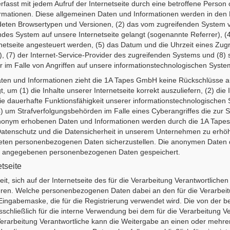
fasst mit jedem Aufruf der Internetseite durch eine betroffene Person
mationen. Diese allgemeinen Daten und Informationen werden in den L
deten Browsertypen und Versionen, (2) das vom zugreifenden System v
endes System auf unsere Internetseite gelangt (sogenannte Referrer), (
etseite angesteuert werden, (5) das Datum und die Uhrzeit eines Zugriff
), (7) der Internet-Service-Provider des zugreifenden Systems und (8)
 im Falle von Angriffen auf unsere informationstechnologischen Syste
ten und Informationen zieht die 1A Tapes GmbH keine Rückschlüsse au
 um (1) die Inhalte unserer Internetseite korrekt auszuliefern, (2) die 
die dauerhafte Funktionsfähigkeit unserer informationstechnologischen
4) um Strafverfolgungsbehörden im Falle eines Cyberangriffes die zur 
 anonym erhobenen Daten und Informationen werden durch die 1A Tapes 
Datenschutz und die Datensicherheit in unserem Unternehmen zu erhöhe
iteten personenbezogenen Daten sicherzustellen. Die anonymen Daten 
son angegebenen personenbezogenen Daten gespeichert.
etseite
it, sich auf der Internetseite des für die Verarbeitung Verantwortliche
ren. Welche personenbezogenen Daten dabei an den für die Verarbeitu
n Eingabemaske, die für die Registrierung verwendet wird. Die von der
hließlich für die interne Verwendung bei dem für die Verarbeitung Ve
Verarbeitung Verantwortliche kann die Weitergabe an einen oder mehrer