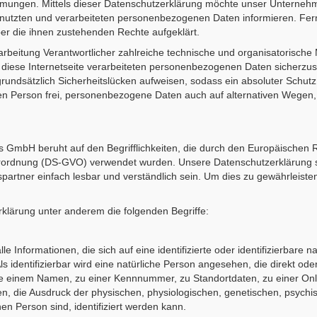
mungen. Mittels dieser Datenschutzerklärung möchte unser Unternehme
nutzten und verarbeiteten personenbezogenen Daten informieren. Fer
ber die ihnen zustehenden Rechte aufgeklärt.
rarbeitung Verantwortlicher zahlreiche technische und organisatoris
 diese Internetseite verarbeiteten personenbezogenen Daten sicherzu
rundsätzlich Sicherheitslücken aufweisen, sodass ein absoluter Schutz
en Person frei, personenbezogene Daten auch auf alternativen Wegen, 
 GmbH beruht auf den Begrifflichkeiten, die durch den Europäischen 
ordnung (DS-GVO) verwendet wurden. Unsere Datenschutzerklärung soll 
artner einfach lesbar und verständlich sein. Um dies zu gewährleiste
klärung unter anderem die folgenden Begriffe:
 Informationen, die sich auf eine identifizierte oder identifizierbare 
s identifizierbar wird eine natürliche Person angesehen, die direkt oder
e einem Namen, zu einer Kennnummer, zu Standortdaten, zu einer On
die Ausdruck der physischen, physiologischen, genetischen, psychisch
chen Person sind, identifiziert werden kann.