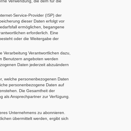
terne Verwendung, die dem für die
nternet-Service-Provider (ISP) der
eicherung dieser Daten erfolgt vor
edarfsfall ermöglichen, begangene
antwortlichen erforderlich. Eine
 besteht oder die Weitergabe der
ie Verarbeitung Verantwortlichen dazu,
rten Benutzern angeboten werden
bezogenen Daten jederzeit abzuändern
rüber, welche personenbezogenen Daten
ortliche personenbezogene Daten auf
enstehen. Die Gesamtheit der
ng als Ansprechpartner zur Verfügung.
nseres Unternehmens zu abonnieren.
chen übermittelt werden, ergibt sich